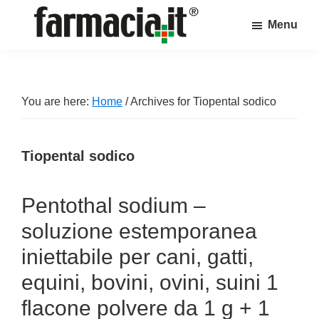
Skip
Skip
Skip
Menu
to
to
to
Farmacia.it
main
primary
footer
Il
content
sidebar
magazine
sul
You are here:
Home
/
Archives for Tiopental sodico
mondo
della
Tiopental sodico
farmacia
online
Pentothal sodium –
soluzione estemporanea
iniettabile per cani, gatti,
equini, bovini, ovini, suini 1
flacone polvere da 1 g + 1