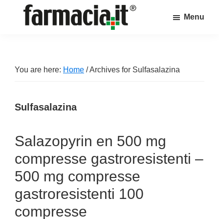
Skip
Skip
Skip
Menu
to
to
to
Farmacia.it
main
primary
footer
Il
content
sidebar
magazine
sul
You are here:
Home
/
Archives for Sulfasalazina
mondo
della
Sulfasalazina
farmacia
online
Salazopyrin en 500 mg
compresse gastroresistenti –
500 mg compresse
gastroresistenti 100
compresse