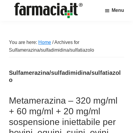
Skip
Skip
Skip
Menu
to
to
to
Farmacia.it
main
primary
footer
Il
content
sidebar
magazine
sul
You are here:
Home
/
Archives for
mondo
Sulfamerazina/sulfadimidina/sulfatiazolo
della
farmacia
Sulfamerazina/sulfadimidina/sulfatiazol
online
o
Metamerazina – 320 mg/ml
+ 60 mg/ml + 20 mg/ml
sospensione iniettabile per
bovini, equini, suini, ovini,