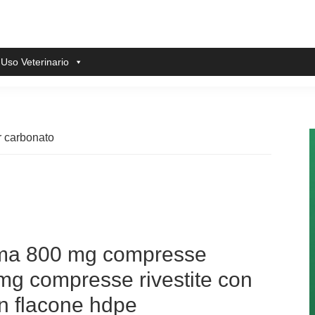
 Uso Veterinario
r carbonato
ma 800 mg compresse
0 mg compresse rivestite con
n flacone hdpe