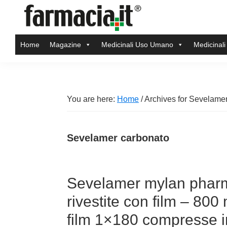
Skip
Skip
Skip
Skip
to
to
to
to
Farmacia.it
primary
main
primary
footer
Il
Home
Magazine
Medicinali Uso Umano
Medicinali
navigation
content
sidebar
magazine
sul
mondo
della
You are here:
Home
/
Archives for Sevelame
farmacia
online
Sevelamer carbonato
Sevelamer mylan phar
rivestite con film – 80
film 1×180 compresse i