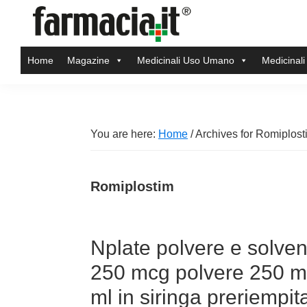
Skip
Skip
Skip
Skip
to
to
to
to
Farmacia.it
primary
main
primary
footer
Il
Home
Magazine
Medicinali Uso Umano
Medicinali
navigation
content
sidebar
magazine
sul
mondo
della
You are here:
Home
/
Archives for Romiplost
farmacia
online
Romiplostim
Nplate polvere e solvent
250 mcg polvere 250 mc
ml in siringa preriempit