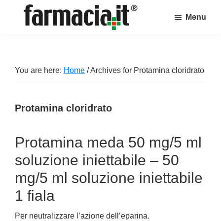
Skip
Skip
Skip
Menu
to
to
to
Farmacia.it
main
primary
footer
Il
content
sidebar
magazine
sul
You are here:
Home
/
Archives for Protamina cloridrato
mondo
della
Protamina cloridrato
farmacia
online
Protamina meda 50 mg/5 ml
soluzione iniettabile – 50
mg/5 ml soluzione iniettabile
1 fiala
Per neutralizzare l’azione dell’eparina.