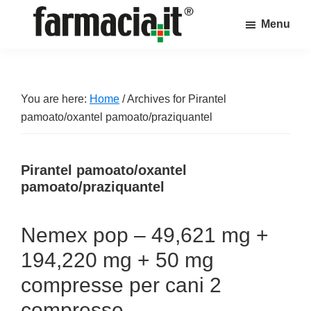
Skip
Skip
Skip
Menu
to
to
to
Farmacia.it
main
primary
footer
Il
content
sidebar
magazine
sul
You are here:
Home
/
Archives for Pirantel
mondo
pamoato/oxantel pamoato/praziquantel
della
farmacia
Pirantel pamoato/oxantel
online
pamoato/praziquantel
Nemex pop – 49,621 mg +
194,220 mg + 50 mg
compresse per cani 2
compresse