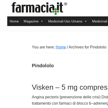
Skip
Skip
Skip
Skip
to
to
to
to
Farmacia.it
primary
main
primary
footer
Il
Home
Magazine
Medicinali Uso Umano
Medicinali
navigation
content
sidebar
magazine
sul
mondo
della
You are here:
Home
/
Archives for Pindololo
farmacia
online
Pindololo
Visken – 5 mg compre
Angina pectoris (prevenzione delle crisi) Dist
trattamento con farmaci di blocco b–adrenerg