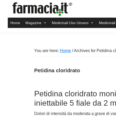
Skip
Skip
Skip
Skip
to
to
to
to
Farmacia.it
primary
main
primary
footer
Il
Home
Magazine
Medicinali Uso Umano
Medicinali
navigation
content
sidebar
magazine
sul
mondo
della
You are here:
Home
/
Archives for Petidina cl
farmacia
online
Petidina cloridrato
Petidina cloridrato mon
iniettabile 5 fiale da 2 m
Dolori di intensità da moderata a grave di var