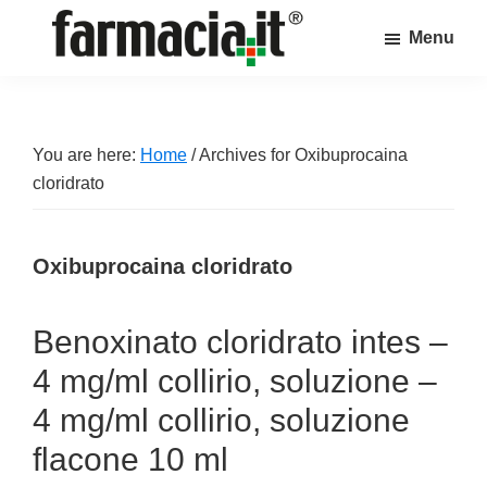
Skip
Skip
Skip
Menu
to
to
to
Farmacia.it
main
primary
footer
Il
content
sidebar
magazine
sul
You are here:
Home
/
Archives for Oxibuprocaina
mondo
cloridrato
della
farmacia
Oxibuprocaina cloridrato
online
Benoxinato cloridrato intes –
4 mg/ml collirio, soluzione –
4 mg/ml collirio, soluzione
flacone 10 ml