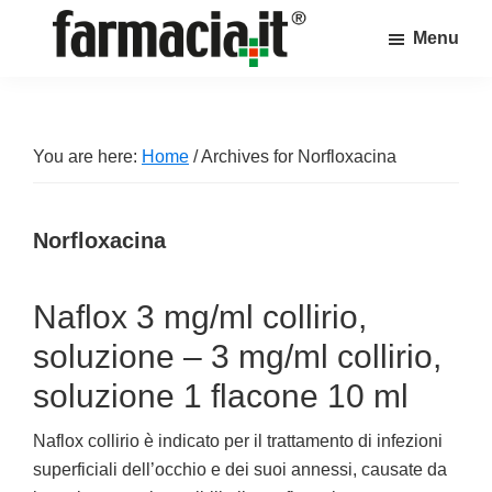
Skip
Skip
Skip
Menu
to
to
to
Farmacia.it
main
primary
footer
Il
content
sidebar
magazine
sul
You are here:
Home
/
Archives for Norfloxacina
mondo
della
Norfloxacina
farmacia
online
Naflox 3 mg/ml collirio,
soluzione – 3 mg/ml collirio,
soluzione 1 flacone 10 ml
Naflox collirio è indicato per il trattamento di infezioni
superficiali dell’occhio e dei suoi annessi, causate da