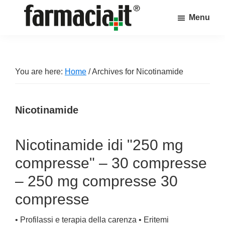
Skip
Skip
Skip
Menu
to
to
to
Farmacia.it
main
primary
footer
Il
content
sidebar
magazine
sul
You are here:
Home
/
Archives for Nicotinamide
mondo
della
Nicotinamide
farmacia
online
Nicotinamide idi "250 mg
compresse" – 30 compresse
– 250 mg compresse 30
compresse
• Profilassi e terapia della carenza • Eritemi