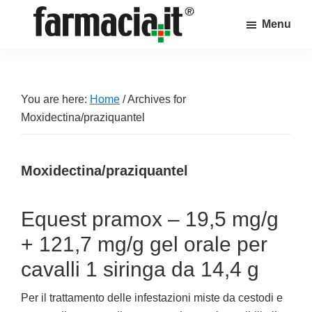
Skip
Skip
Skip
Menu
to
to
to
Farmacia.it
main
primary
footer
Il
content
sidebar
magazine
sul
You are here:
Home
/
Archives for
mondo
Moxidectina/praziquantel
della
farmacia
Moxidectina/praziquantel
online
Equest pramox – 19,5 mg/g
+ 121,7 mg/g gel orale per
cavalli 1 siringa da 14,4 g
Per il trattamento delle infestazioni miste da cestodi e