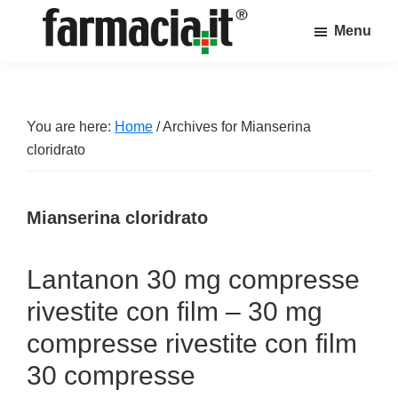
Skip
Skip
Skip
Menu
to
to
to
Farmacia.it
main
primary
footer
Il
content
sidebar
magazine
sul
You are here:
Home
/
Archives for Mianserina
mondo
cloridrato
della
farmacia
Mianserina cloridrato
online
Lantanon 30 mg compresse
rivestite con film – 30 mg
compresse rivestite con film
30 compresse