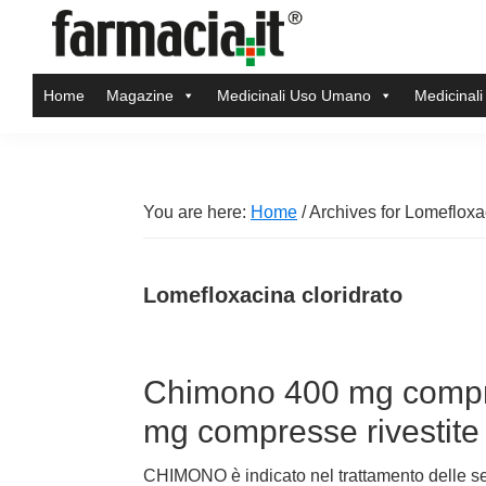
Skip
Skip
Skip
Skip
to
to
to
to
Farmacia.it
primary
main
primary
footer
Il
Home
Magazine
Medicinali Uso Umano
Medicinali
navigation
content
sidebar
magazine
sul
mondo
della
You are here:
Home
/
Archives for Lomefloxac
farmacia
online
Lomefloxacina cloridrato
Chimono 400 mg compres
mg compresse rivestite
CHIMONO è indicato nel trattamento delle se