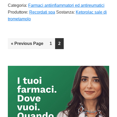
Categoria:
Farmaci antiinfiammatori ed antireumatici
Produttore:
Recordati spa
Sostanza:
Ketorolac sale di
trometamolo
«
Go
Previous Page
Go
1
Go
2
to
to
to
page
page
Primary
Sidebar