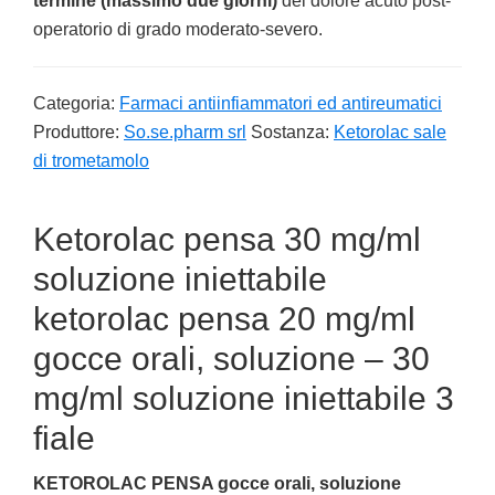
termine (massimo due giorni)
del dolore acuto post-
operatorio di grado moderato-severo.
Categoria:
Farmaci antiinfiammatori ed antireumatici
Produttore:
So.se.pharm srl
Sostanza:
Ketorolac sale
di trometamolo
Ketorolac pensa 30 mg/ml
soluzione iniettabile
ketorolac pensa 20 mg/ml
gocce orali, soluzione – 30
mg/ml soluzione iniettabile 3
fiale
KETOROLAC PENSA gocce orali, soluzione