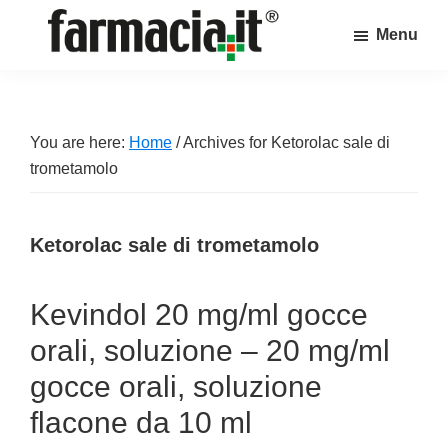
Skip
Skip
Skip
Menu
to
to
to
Farmacia.it
main
primary
footer
Il
content
sidebar
magazine
sul
You are here:
Home
/
Archives for Ketorolac sale di
mondo
trometamolo
della
farmacia
Ketorolac sale di trometamolo
online
Kevindol 20 mg/ml gocce
orali, soluzione – 20 mg/ml
gocce orali, soluzione
flacone da 10 ml