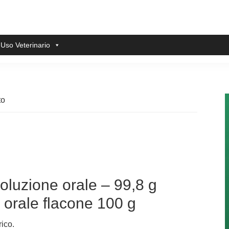
 Uso Veterinario
to
soluzione orale – 99,8 g
 orale flacone 100 g
rico.