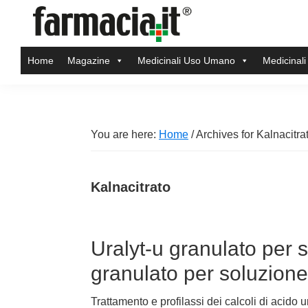
Skip
Skip
Skip
Skip
to
to
to
to
Farmacia.it
primary
main
primary
footer
Il
Home
Magazine
Medicinali Uso Umano
Medicinali
navigation
content
sidebar
magazine
sul
mondo
della
You are here:
Home
/
Archives for Kalnacitra
farmacia
online
Kalnacitrato
Uralyt-u granulato per 
granulato per soluzione
Trattamento e profilassi dei calcoli di acido u