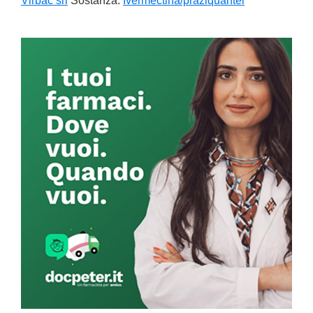
Virbac srl
Sostanza:
Ivermectina/praziquantel
Primary
Sidebar