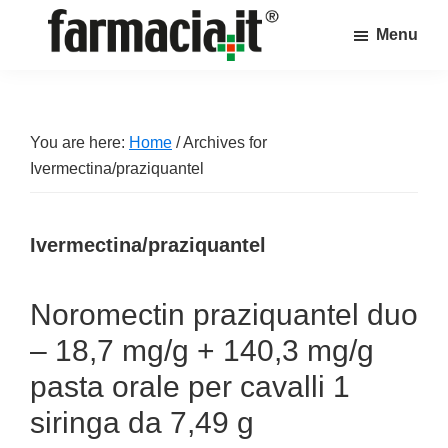
Skip
Skip
Skip
Menu
to
to
to
Farmacia.it
main
primary
footer
Il
content
sidebar
magazine
sul
You are here:
Home
/
Archives for
mondo
Ivermectina/praziquantel
della
farmacia
Ivermectina/praziquantel
online
Noromectin praziquantel duo
– 18,7 mg/g + 140,3 mg/g
pasta orale per cavalli 1
siringa da 7,49 g