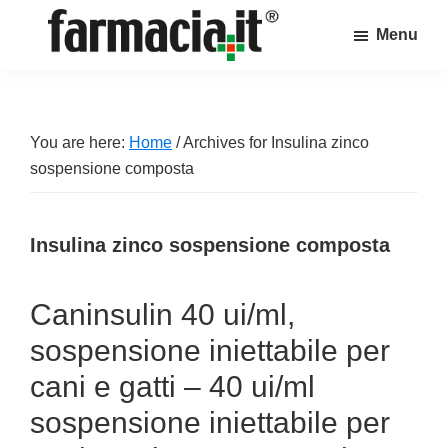
Skip
Skip
Skip
Menu
to
to
to
Farmacia.it
main
primary
footer
Il
content
sidebar
magazine
sul
You are here:
Home
/
Archives for Insulina zinco
mondo
sospensione composta
della
farmacia
Insulina zinco sospensione composta
online
Caninsulin 40 ui/ml,
sospensione iniettabile per
cani e gatti – 40 ui/ml
sospensione iniettabile per