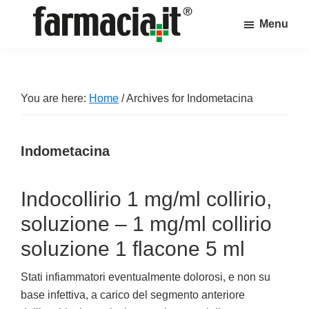
Skip
Skip
Skip
Menu
to
to
to
Farmacia.it
main
primary
footer
Il
content
sidebar
magazine
sul
You are here:
Home
/
Archives for Indometacina
mondo
della
Indometacina
farmacia
online
Indocollirio 1 mg/ml collirio,
soluzione – 1 mg/ml collirio
soluzione 1 flacone 5 ml
Stati infiammatori eventualmente dolorosi, e non su
base infettiva, a carico del segmento anteriore