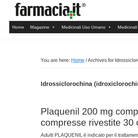
Skip
Skip
Skip
Skip
to
to
to
to
Farmacia.it
primary
main
primary
footer
Il
Home
Magazine
Medicinali Uso Umano
Medicinali
navigation
content
sidebar
magazine
sul
mondo
della
You are here:
Home
/
Archives for Idrossiclor
farmacia
online
Idrossiclorochina (idroxiclorochi
Plaquenil 200 mg compr
compresse rivestite 30
Adulti
PLAQUENIL è indicato per il trattamento