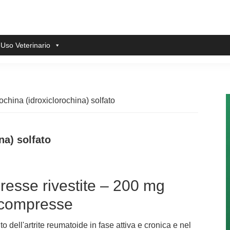
 Uso Veterinario
ochina (idroxiclorochina) solfato
na) solfato
esse rivestite – 200 mg
 compresse
 dell'artrite reumatoide in fase attiva e cronica e nel