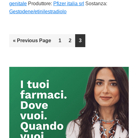
genitale
Produttore:
Pfizer italia srl
Sostanza:
Gestodene/etinilestradiolo
«
Go
Previous Page
Go
1
Go
2
Go
3
to
to
to
to
page
page
page
Primary
Sidebar