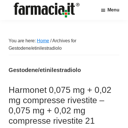
Skip
Skip
Skip
Menu
to
to
to
Farmacia.it
main
primary
footer
Il
content
sidebar
magazine
sul
You are here:
Home
/
Archives for
mondo
Gestodene/etinilestradiolo
della
farmacia
Gestodene/etinilestradiolo
online
Harmonet 0,075 mg + 0,02
mg compresse rivestite –
0,075 mg + 0,02 mg
compresse rivestite 21