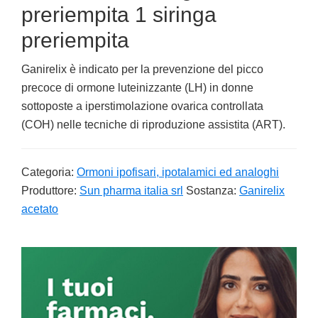
preriempita 1 siringa
preriempita
Ganirelix è indicato per la prevenzione del picco
precoce di ormone luteinizzante (LH) in donne
sottoposte a iperstimolazione ovarica controllata
(COH) nelle tecniche di riproduzione assistita (ART).
Categoria:
Ormoni ipofisari, ipotalamici ed analoghi
Produttore:
Sun pharma italia srl
Sostanza:
Ganirelix
acetato
Primary
Sidebar