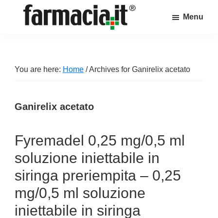
Skip
Skip
Skip
Menu
to
to
to
Farmacia.it
main
primary
footer
Il
content
sidebar
magazine
sul
You are here:
Home
/
Archives for Ganirelix acetato
mondo
della
Ganirelix acetato
farmacia
online
Fyremadel 0,25 mg/0,5 ml
soluzione iniettabile in
siringa preriempita – 0,25
mg/0,5 ml soluzione
iniettabile in siringa