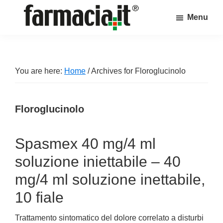
Skip
Skip
Skip
Menu
to
to
to
Farmacia.it
main
primary
footer
Il
content
sidebar
magazine
sul
You are here:
Home
/
Archives for Floroglucinolo
mondo
della
Floroglucinolo
farmacia
online
Spasmex 40 mg/4 ml
soluzione iniettabile – 40
mg/4 ml soluzione inettabile,
10 fiale
Trattamento sintomatico del dolore correlato a disturbi