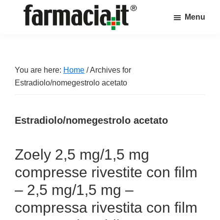
Skip
Skip
Skip
Menu
to
to
to
Farmacia.it
main
primary
footer
Il
content
sidebar
magazine
sul
You are here:
Home
/
Archives for
mondo
Estradiolo/nomegestrolo acetato
della
farmacia
Estradiolo/nomegestrolo acetato
online
Zoely 2,5 mg/1,5 mg
compresse rivestite con film
– 2,5 mg/1,5 mg –
compressa rivestita con film