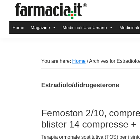
Skip
Skip
Skip
Skip
to
to
to
to
Farmacia.it
primary
main
primary
footer
Il
Home
Magazine
Medicinali Uso Umano
Medicinali
navigation
content
sidebar
magazine
sul
mondo
della
You are here:
Home
/
Archives for Estradiolo
farmacia
online
Estradiolo/didrogesterone
Femoston 2/10, compress
blister 14 compresse 
Terapia ormonale sostitutiva (TOS) per i sin