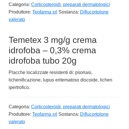
Categoria:
Corticosteroidi, preparati dermatologici
Produttore:
Teofarma srl
Sostanza:
Diflucortolone
valerato
Temetex 3 mg/g crema
idrofoba – 0,3% crema
idrofoba tubo 20g
Placche localizzate resistenti di: psoriasi,
lichenificazione, lupus eritematoso discoide, lichen
ipertrofico.
Categoria:
Corticosteroidi, preparati dermatologici
Produttore:
Teofarma srl
Sostanza:
Diflucortolone
valerato