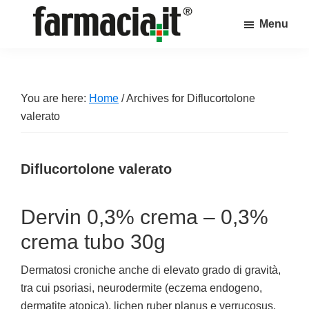
Skip
Skip
Skip
Menu
to
to
to
Farmacia.it
main
primary
footer
Il
content
sidebar
magazine
sul
You are here:
Home
/
Archives for Diflucortolone
mondo
valerato
della
farmacia
Diflucortolone valerato
online
Dervin 0,3% crema – 0,3%
crema tubo 30g
Dermatosi croniche anche di elevato grado di gravità,
tra cui psoriasi, neurodermite (eczema endogeno,
dermatite atopica), lichen ruber planus e verrucosus,