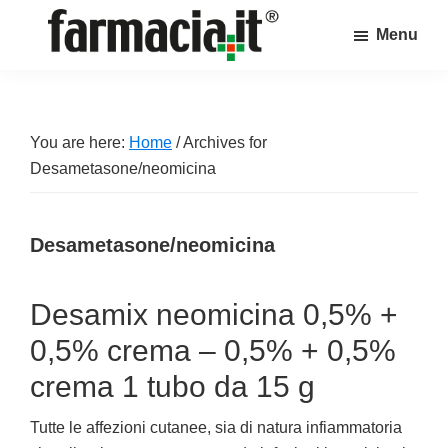
Skip
Skip
Skip
Menu
to
to
to
Farmacia.it
main
primary
footer
Il
content
sidebar
magazine
sul
You are here:
Home
/
Archives for
mondo
Desametasone/neomicina
della
farmacia
Desametasone/neomicina
online
Desamix neomicina 0,5% +
0,5% crema – 0,5% + 0,5%
crema 1 tubo da 15 g
Tutte le affezioni cutanee, sia di natura infiammatoria