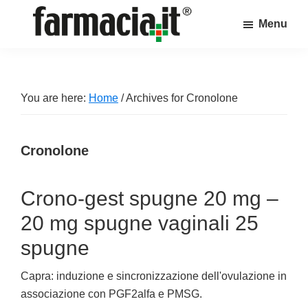
Skip
Skip
Skip
Menu
to
to
to
Farmacia.it
main
primary
footer
Il
content
sidebar
magazine
sul
You are here:
Home
/
Archives for Cronolone
mondo
della
Cronolone
farmacia
online
Crono-gest spugne 20 mg –
20 mg spugne vaginali 25
spugne
Capra: induzione e sincronizzazione dell'ovulazione in
associazione con PGF2alfa e PMSG.