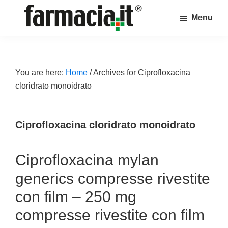
Skip
Skip
Skip
Menu
to
to
to
Farmacia.it
main
primary
footer
Il
content
sidebar
magazine
sul
You are here:
Home
/
Archives for Ciprofloxacina
mondo
cloridrato monoidrato
della
farmacia
Ciprofloxacina cloridrato monoidrato
online
Ciprofloxacina mylan
generics compresse rivestite
con film – 250 mg
compresse rivestite con film