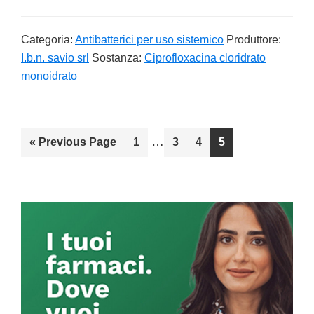
Categoria:
Antibatterici per uso sistemico
Produttore:
I.b.n. savio srl
Sostanza:
Ciprofloxacina cloridrato
monoidrato
Interim
…
«
Go
Previous Page
Go
1
Go
3
Go
4
Go
5
pages
to
to
to
to
to
omitted
page
page
page
page
Primary
Sidebar