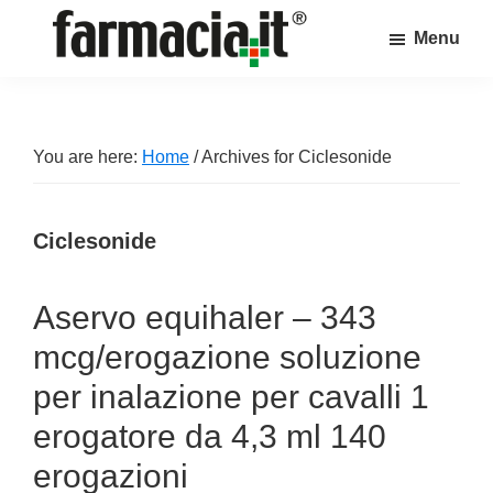
Skip
Skip
Skip
Menu
to
to
to
Farmacia.it
main
primary
footer
Il
content
sidebar
magazine
sul
You are here:
Home
/
Archives for Ciclesonide
mondo
della
Ciclesonide
farmacia
online
Aservo equihaler – 343
mcg/erogazione soluzione
per inalazione per cavalli 1
erogatore da 4,3 ml 140
erogazioni