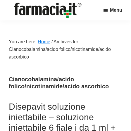
Skip
Skip
Skip
Menu
to
to
to
Farmacia.it
main
primary
footer
Il
content
sidebar
magazine
sul
You are here:
Home
/
Archives for
mondo
Cianocobalamina/acido folico/nicotinamide/acido
della
ascorbico
farmacia
online
Cianocobalamina/acido
folico/nicotinamide/acido ascorbico
Disepavit soluzione
iniettabile – soluzione
iniettabile 6 fiale i da 1 ml +