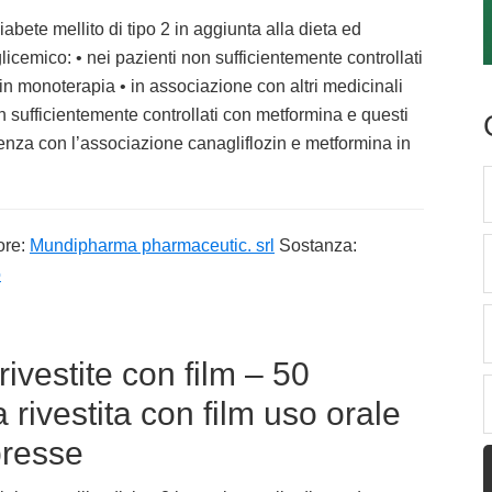
abete mellito di tipo 2 in aggiunta alla dieta ed
 glicemico: • nei pazienti non sufficientemente controllati
in monoterapia • in associazione con altri medicinali
on sufficientemente controllati con metformina e questi
edenza con l’associazione canagliflozin e metformina in
ore:
Mundipharma pharmaceutic. srl
Sostanza:
o
vestite con film – 50
ivestita con film uso orale
presse