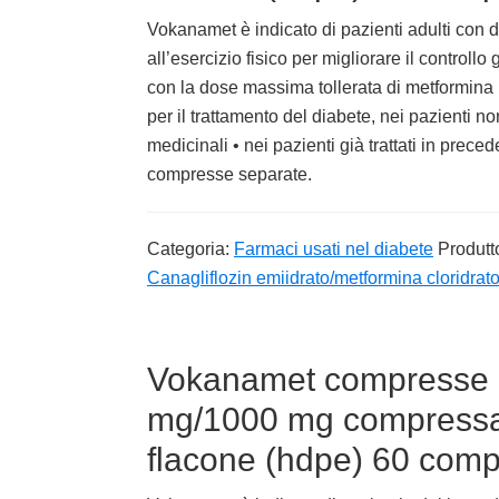
Vokanamet è indicato di pazienti adulti con di
all’esercizio fisico per migliorare il controllo
con la dose massima tollerata di metformina 
per il trattamento del diabete, nei pazienti n
medicinali • nei pazienti già trattati in prec
compresse separate.
Categoria:
Farmaci usati nel diabete
Produtt
Canagliflozin emiidrato/metformina cloridrat
Vokanamet compresse ri
mg/1000 mg compressa r
flacone (hdpe) 60 com