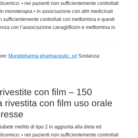
 glicemico: • nei pazienti non sufficientemente controllati
in monoterapia • in associazione con altri medicinali
on sufficientemente controllati con metformina e questi
edenza con l’associazione canagliflozin e metformina in
ore:
Mundipharma pharmaceutic. srl
Sostanza:
o
vestite con film – 150
ivestita con film uso orale
presse
abete mellito di tipo 2 in aggiunta alla dieta ed
 glicemico: • nei pazienti non sufficientemente controllati