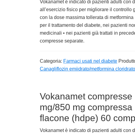
Vokanamet è indicato di pazienti adulti con di
all’esercizio fisico per migliorare il controllo
con la dose massima tollerata di metformina 
per il trattamento del diabete, nei pazienti n
medicinali • nei pazienti già trattati in prec
compresse separate.
Categoria:
Farmaci usati nel diabete
Produtt
Canagliflozin emiidrato/metformina cloridrat
Vokanamet compresse ri
mg/850 mg compressa ri
flacone (hdpe) 60 com
Vokanamet è indicato di pazienti adulti con di