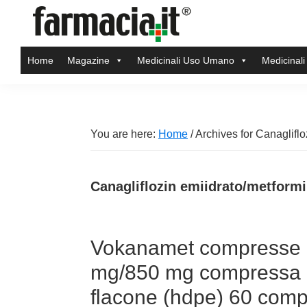
Skip
Skip
Skip
Skip
to
to
to
to
Farmacia.it
primary
main
primary
footer
Il
Home
Magazine
Medicinali Uso Umano
Medicinali
navigation
content
sidebar
magazine
sul
mondo
della
You are here:
Home
/
Archives for Canagliflo
farmacia
online
Canagliflozin emiidrato/metformi
Vokanamet compresse ri
mg/850 mg compressa ri
flacone (hdpe) 60 com