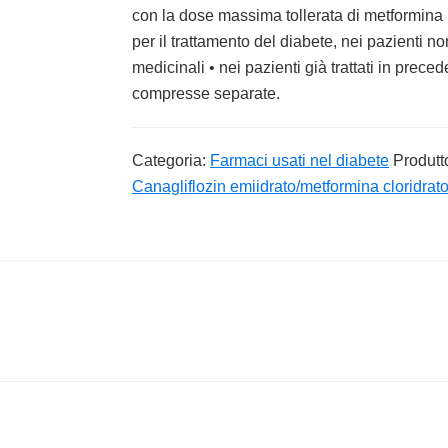
con la dose massima tollerata di metformina 
per il trattamento del diabete, nei pazienti n
medicinali • nei pazienti già trattati in prec
compresse separate.
Categoria:
Farmaci usati nel diabete
Produtt
Canagliflozin emiidrato/metformina cloridrat
Footer