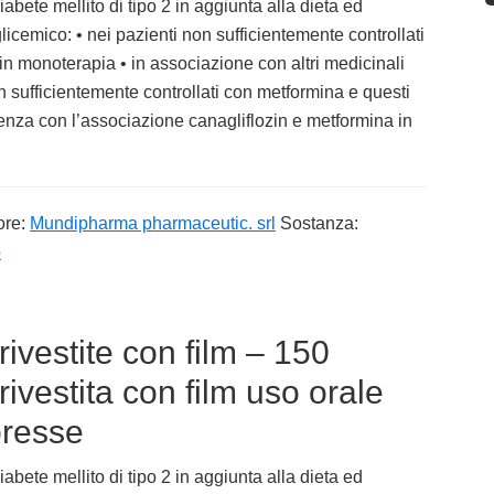
abete mellito di tipo 2 in aggiunta alla dieta ed
 glicemico: • nei pazienti non sufficientemente controllati
in monoterapia • in associazione con altri medicinali
on sufficientemente controllati con metformina e questi
edenza con l’associazione canagliflozin e metformina in
ore:
Mundipharma pharmaceutic. srl
Sostanza:
o
vestite con film – 150
vestita con film uso orale
presse
abete mellito di tipo 2 in aggiunta alla dieta ed