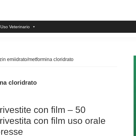
 Uso Veterinario
zin emiidrato/metformina cloridrato
na cloridrato
vestite con film – 50
vestita con film uso orale
presse