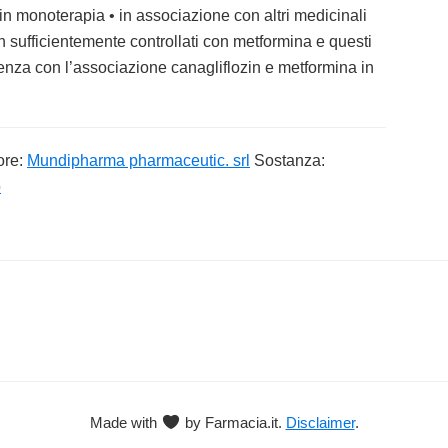
in monoterapia • in associazione con altri medicinali
on sufficientemente controllati con metformina e questi
edenza con l’associazione canagliflozin e metformina in
ore:
Mundipharma pharmaceutic. srl
Sostanza:
o
Made with
by Farmacia.it.
Disclaimer
.