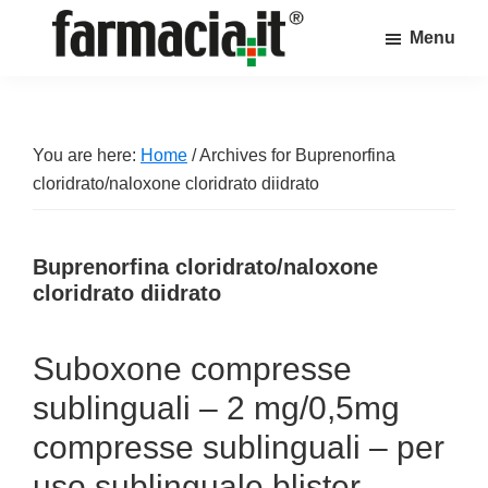
Skip
Skip
Skip
Menu
to
to
to
Farmacia.it
main
primary
footer
Il
content
sidebar
magazine
sul
You are here:
Home
/
Archives for Buprenorfina
mondo
cloridrato/naloxone cloridrato diidrato
della
farmacia
Buprenorfina cloridrato/naloxone
online
cloridrato diidrato
Suboxone compresse
sublinguali – 2 mg/0,5mg
compresse sublinguali – per
uso sublinguale blister