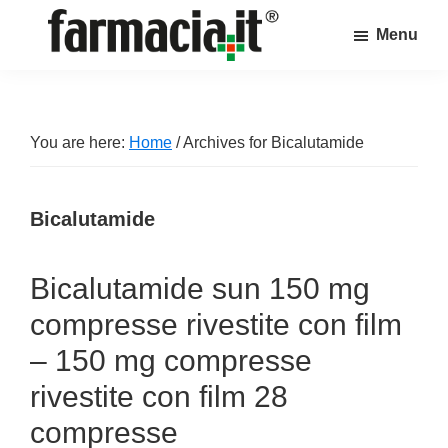
Skip
Skip
Skip
Menu
to
to
to
Farmacia.it
main
primary
footer
Il
content
sidebar
magazine
sul
You are here:
Home
/
Archives for Bicalutamide
mondo
della
Bicalutamide
farmacia
online
Bicalutamide sun 150 mg
compresse rivestite con film
– 150 mg compresse
rivestite con film 28
compresse