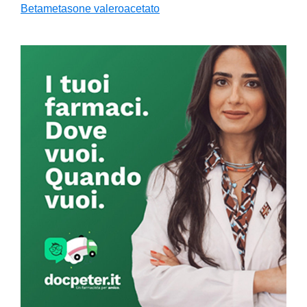
Betametasone valeroacetato
Primary
Sidebar