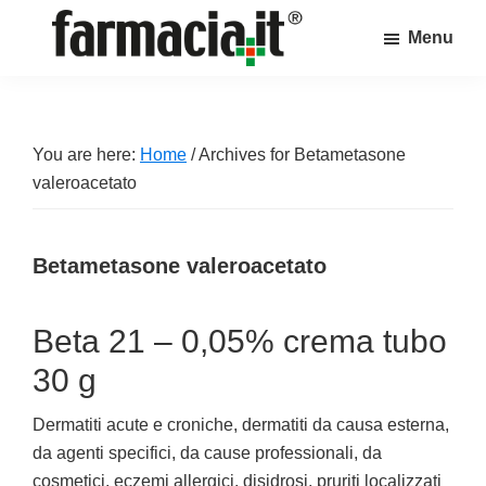
Skip
Skip
Skip
Menu
to
to
to
Farmacia.it
main
primary
footer
Il
content
sidebar
magazine
sul
You are here:
Home
/
Archives for Betametasone
mondo
valeroacetato
della
farmacia
Betametasone valeroacetato
online
Beta 21 – 0,05% crema tubo
30 g
Dermatiti acute e croniche, dermatiti da causa esterna,
da agenti specifici, da cause professionali, da
cosmetici, eczemi allergici, disidrosi, pruriti localizzati