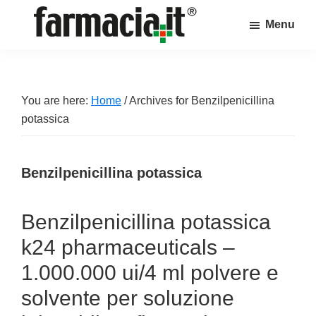
Skip
Skip
Skip
Menu
to
to
to
Farmacia.it
main
primary
footer
Il
content
sidebar
magazine
sul
You are here:
Home
/
Archives for Benzilpenicillina
mondo
potassica
della
farmacia
Benzilpenicillina potassica
online
Benzilpenicillina potassica
k24 pharmaceuticals –
1.000.000 ui/4 ml polvere e
solvente per soluzione