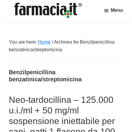
Skip
Skip
Skip
Menu
to
to
to
Farmacia.it
main
primary
footer
Il
content
sidebar
magazine
sul
You are here:
Home
/
Archives for Benzilpenicillina
mondo
benzatinica/streptomicina
della
farmacia
Benzilpenicillina
online
benzatinica/streptomicina
Neo-tardocillina – 125.000
u.i./ml + 50 mg/ml
sospensione iniettabile per
cani, gatti 1 flacone da 100