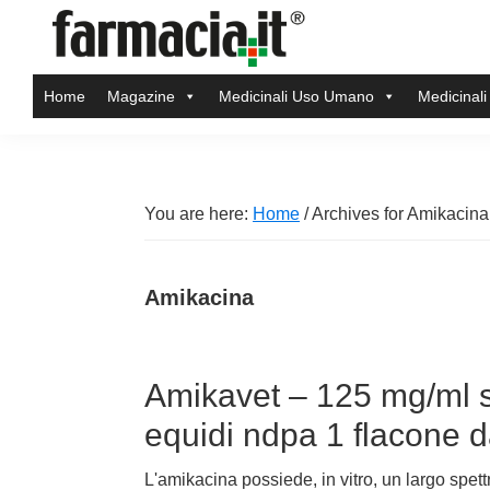
Skip
Skip
Skip
Skip
to
to
to
to
Farmacia.it
primary
main
primary
footer
Il
Home
Magazine
Medicinali Uso Umano
Medicinali
navigation
content
sidebar
magazine
sul
mondo
della
You are here:
Home
/
Archives for Amikacina
farmacia
online
Amikacina
Amikavet – 125 mg/ml so
equidi ndpa 1 flacone 
L'amikacina possiede, in vitro, un largo spe