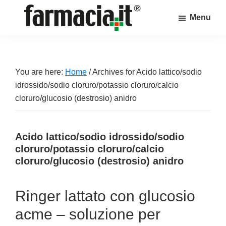
Skip
Skip
Skip
Menu
to
to
to
Farmacia.it
main
primary
footer
Il
content
sidebar
magazine
sul
You are here:
Home
/
Archives for Acido lattico/sodio
mondo
idrossido/sodio cloruro/potassio cloruro/calcio
della
cloruro/glucosio (destrosio) anidro
farmacia
online
Acido lattico/sodio idrossido/sodio
cloruro/potassio cloruro/calcio
cloruro/glucosio (destrosio) anidro
Ringer lattato con glucosio
acme – soluzione per