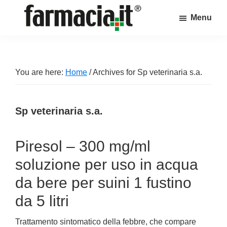
Skip
Skip
Skip
Menu
to
to
to
Farmacia.it
main
primary
footer
Il
content
sidebar
magazine
sul
You are here:
Home
/
Archives for Sp veterinaria s.a.
mondo
della
Sp veterinaria s.a.
farmacia
online
Piresol – 300 mg/ml
soluzione per uso in acqua
da bere per suini 1 fustino
da 5 litri
Trattamento sintomatico della febbre, che compare