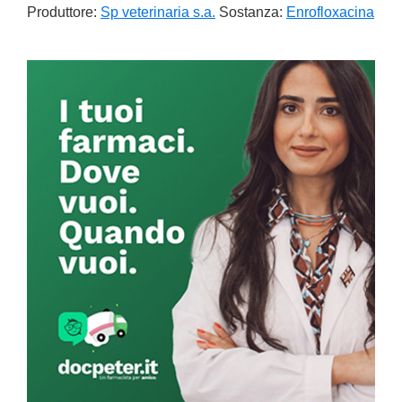
Produttore:
Sp veterinaria s.a.
Sostanza:
Enrofloxacina
Primary
Sidebar