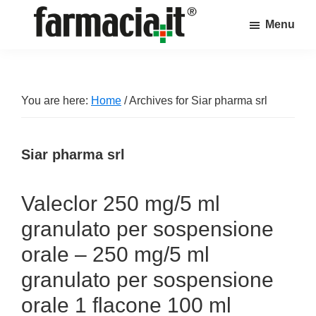
Skip
Skip
Skip
Menu
to
to
to
Farmacia.it
main
primary
footer
Il
content
sidebar
magazine
sul
You are here:
Home
/
Archives for Siar pharma srl
mondo
della
Siar pharma srl
farmacia
online
Valeclor 250 mg/5 ml
granulato per sospensione
orale – 250 mg/5 ml
granulato per sospensione
orale 1 flacone 100 ml