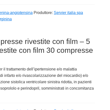
enina-angiotensina
Produttore:
Servier italia spa
rginina
esse rivestite con film – 5
stite con film 30 compresse
r il trattamento dell’ipertensione e/o malattia
 di infarto e/o rivascolarizzazione del miocardio) e/o
ione sistolica ventricolare sinistra ridotta, in pazienti
isoprololo e perindopril, somministrati in concomitanza