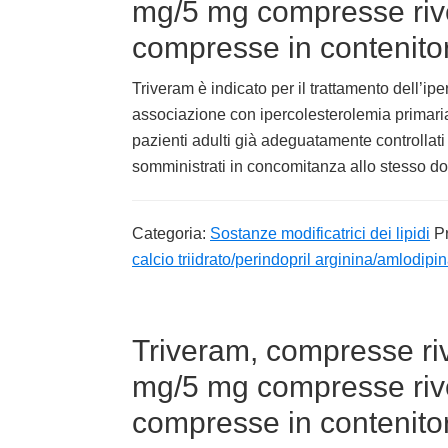
mg/5 mg compresse rives
compresse in contenitor
Triveram è indicato per il trattamento dell’ip
associazione con ipercolesterolemia primaria 
pazienti adulti già adeguatamente controllati
somministrati in concomitanza allo stesso d
Categoria:
Sostanze modificatrici dei lipidi
P
calcio triidrato/perindopril arginina/amlodipi
Triveram, compresse riv
mg/5 mg compresse rives
compresse in contenitor