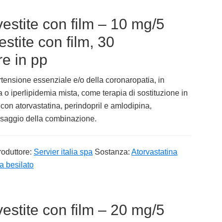
estite con film – 10 mg/5
tite con film, 30
e in pp
ertensione essenziale e/o della coronaropatia, in
o iperlipidemia mista, come terapia di sostituzione in
 con atorvastatina, perindopril e amlodipina,
osaggio della combinazione.
roduttore:
Servier italia spa
Sostanza:
Atorvastatina
na besilato
estite con film – 20 mg/5