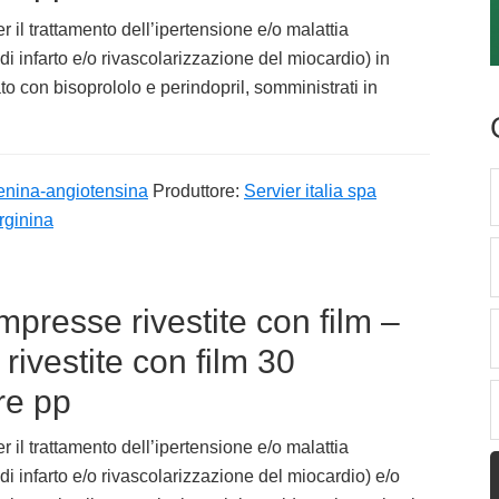
r il trattamento dell’ipertensione e/o malattia
 di infarto e/o rivascolarizzazione del miocardio) in
to con bisoprololo e perindopril, somministrati in
enina-angiotensina
Produttore:
Servier italia spa
rginina
presse rivestite con film –
ivestite con film 30
re pp
r il trattamento dell’ipertensione e/o malattia
 di infarto e/o rivascolarizzazione del miocardio) e/o