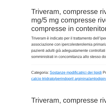
Triveram, compresse riv
mg/5 mg compresse rives
compresse in contenitor
Triveram è indicato per il trattamento dell’ip
associazione con ipercolesterolemia primaria 
pazienti adulti già adeguatamente controllati
somministrati in concomitanza allo stesso d
Categoria:
Sostanze modificatrici dei lipidi
P
calcio triidrato/perindopril arginina/amlodipi
Triveram, compresse riv