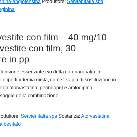
enina-angiotensina
Produttore:
Servier italia spa
rginina
estite con film – 40 mg/10
estite con film, 30
e in pp
ertensione essenziale e/o della coronaropatia, in
o iperlipidemia mista, come terapia di sostituzione in
 con atorvastatina, perindopril e amlodipina,
osaggio della combinazione.
roduttore:
Servier italia spa
Sostanza:
Atorvastatina
na besilato