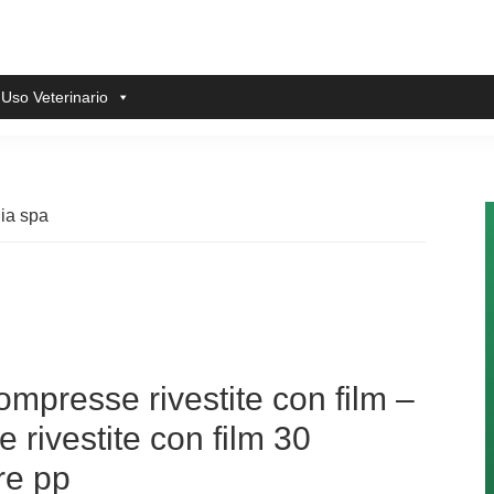
 Uso Veterinario
lia spa
mpresse rivestite con film –
rivestite con film 30
re pp