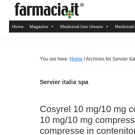
Skip
Skip
Skip
Skip
to
to
to
to
Farmacia.it
primary
main
primary
footer
Il
Home
Magazine
Medicinali Uso Umano
Medicinali
navigation
content
sidebar
magazine
sul
mondo
della
You are here:
Home
/
Archives for Servier ita
farmacia
online
Servier italia spa
Cosyrel 10 mg/10 mg co
10 mg/10 mg compresse 
compresse in contenito