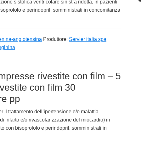
ione sistolica ventricolare sinistra ridotta, in pazienti
isoprololo e perindopril, somministrati in concomitanza
enina-angiotensina
Produttore:
Servier italia spa
rginina
resse rivestite con film – 5
estite con film 30
re pp
r il trattamento dell’ipertensione e/o malattia
 di infarto e/o rivascolarizzazione del miocardio) in
to con bisoprololo e perindopril, somministrati in