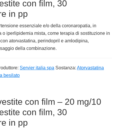
tite con film, 30
e in pp
ertensione essenziale e/o della coronaropatia, in
o iperlipidemia mista, come terapia di sostituzione in
 con atorvastatina, perindopril e amlodipina,
osaggio della combinazione.
roduttore:
Servier italia spa
Sostanza:
Atorvastatina
na besilato
estite con film – 20 mg/10
tite con film, 30
e in pp