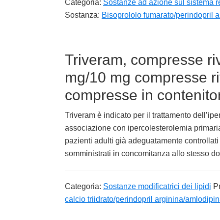
Categoria:
Sostanze ad azione sul sistema r
Sostanza:
Bisoprololo fumarato/perindopril a
Triveram, compresse riv
mg/10 mg compresse riv
compresse in contenitor
Triveram è indicato per il trattamento dell’ip
associazione con ipercolesterolemia primaria 
pazienti adulti già adeguatamente controllati
somministrati in concomitanza allo stesso d
Categoria:
Sostanze modificatrici dei lipidi
P
calcio triidrato/perindopril arginina/amlodipi