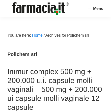
Skip
Skip
Skip
Menu
to
to
to
Farmacia.it
main
primary
footer
Il
content
sidebar
magazine
sul
You are here:
Home
/
Archives for Polichem srl
mondo
della
Polichem srl
farmacia
online
Inimur complex 500 mg +
200.000 u.i. capsule molli
vaginali – 500 mg + 200.000
ui capsule molli vaginale 12
capsule