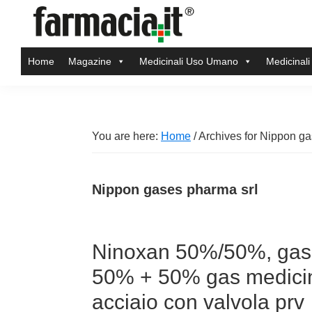
Skip
Skip
Skip
Skip
to
to
to
to
Farmacia.it
primary
main
primary
footer
Il
Home
Magazine
Medicinali Uso Umano
Medicinali
navigation
content
sidebar
magazine
sul
mondo
della
You are here:
Home
/
Archives for Nippon ga
farmacia
online
Nippon gases pharma srl
Ninoxan 50%/50%, gas 
50% + 50% gas medicina
acciaio con valvola prv