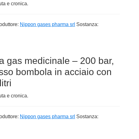
uta e cronica.
oduttore:
Nippon gases pharma srl
Sostanza:
a gas medicinale – 200 bar,
sso bombola in acciaio con
itri
uta e cronica.
oduttore:
Nippon gases pharma srl
Sostanza: