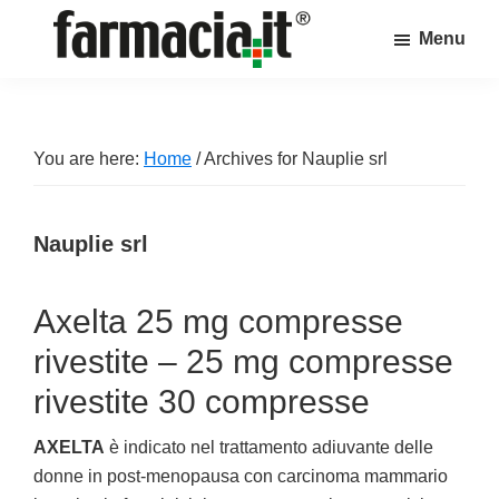
Skip
Skip
Skip
Menu
to
to
to
Farmacia.it
main
primary
footer
Il
content
sidebar
magazine
sul
You are here:
Home
/
Archives for Nauplie srl
mondo
della
Nauplie srl
farmacia
online
Axelta 25 mg compresse
rivestite – 25 mg compresse
rivestite 30 compresse
AXELTA
è indicato nel trattamento adiuvante delle
donne in post-menopausa con carcinoma mammario