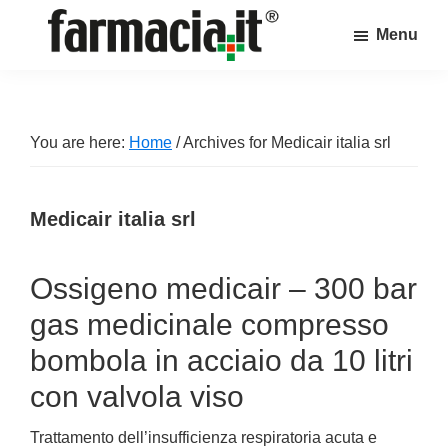
Skip
Skip
Skip
Menu
to
to
to
Farmacia.it
main
primary
footer
Il
content
sidebar
magazine
sul
You are here:
Home
/
Archives for Medicair italia srl
mondo
della
Medicair italia srl
farmacia
online
Ossigeno medicair – 300 bar
gas medicinale compresso
bombola in acciaio da 10 litri
con valvola viso
Trattamento dell’insufficienza respiratoria acuta e