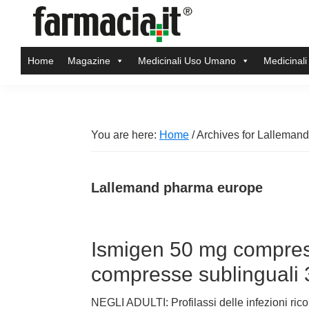
Skip
Skip
Skip
Skip
to
to
to
to
Farmacia.it
primary
main
primary
footer
Il
Home
Magazine
Medicinali Uso Umano
Medicinali
navigation
content
sidebar
magazine
sul
mondo
della
You are here:
Home
/
Archives for Lalleman
farmacia
online
Lallemand pharma europe
Ismigen 50 mg compres
compresse sublinguali
NEGLI ADULTI: Profilassi delle infezioni ricorr