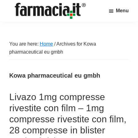
Skip
Skip
Skip
Menu
to
to
to
Farmacia.it
main
primary
footer
Il
content
sidebar
magazine
sul
You are here:
Home
/
Archives for Kowa
mondo
pharmaceutical eu gmbh
della
farmacia
Kowa pharmaceutical eu gmbh
online
Livazo 1mg compresse
rivestite con film – 1mg
compresse rivestite con film,
28 compresse in blister