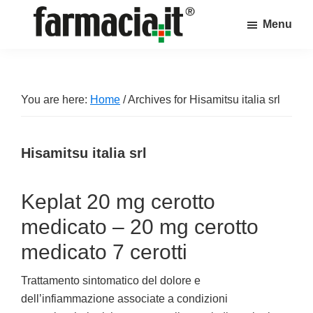
Skip
Skip
Skip
Menu
to
to
to
Farmacia.it
main
primary
footer
Il
content
sidebar
magazine
sul
You are here:
Home
/
Archives for Hisamitsu italia srl
mondo
della
Hisamitsu italia srl
farmacia
online
Keplat 20 mg cerotto
medicato – 20 mg cerotto
medicato 7 cerotti
Trattamento sintomatico del dolore e
dell’infiammazione associate a condizioni